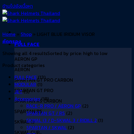
ข้ามไปยังเนื้อหา
Home
»
Shop
»
LIGHT BLUE IRIDIUM VISOR
คัดกรอง
FULL FACE
Showing all 4 results
Sorted by price: high to low
AERON GP
Product categories
AERON
FULL FACE
(13)
SPARTAN GT PRO CARBON
MODULAR
(1)
SPARTAN GT PRO
JET
(5)
Accessories
(19)
SPARTAN RS CARBON
RACE-R PRO / AERON GP
(2)
SPARTAN RS
SPARTAN GT / RS
(2)
SKWAL i3 / D-SKWAL 3 / RIDILL 2
(1)
SKWAL i3
SPARTAN / SKWAL
(2)
SKWAL CUP