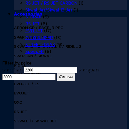
RS JET / RS JET CARBON
(1)
Skwal Jet/Skwal i3 Jet
(1)
Accessories
S-DRAK
(9)
RS JET
(6)
AERON GP / RACE-R PRO
EVO JET
(17)
SPARTAN GT / RS
CITYCRUISER
(13)
STREET-DRAK
(9)
SKWAL i3 / D-SKWAL 3 / RIDILL 2
Speed-R
(8)
SPARTAN / SKWAL
Filter by price
RIDILL
ราคาต่ำสุด
ราคาสูงสุด
CITYCRUISER
คัดกรอง
EVO-GT / ES
EVOJET
OXO
RS JET
SKWAL i3 SKWAL JET