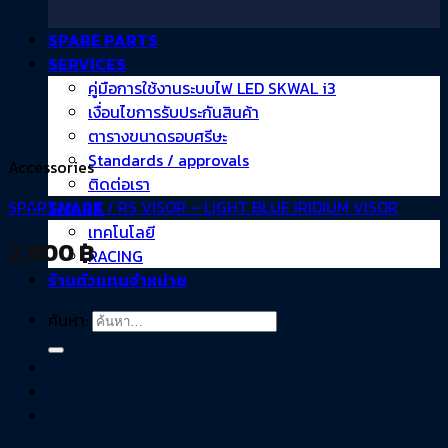
SPARE PARTS
SERVICES
คู่มือการใช้งานระบบไฟ LED SKWAL i3
เงื่อนไขการรับประกันสินค้า
ตารางขนาดรอบศรีษะ
Standards / approvals
Accessories
ติดต่อเรา
SPARTAN GT / RS VISOR – LIGHT BLUE IRIDIUM VISOR
SHARK
เทคโนโลยี
2,800
฿
RACING
ร้านตัวแทนจำหน่าย
ค้นหา: