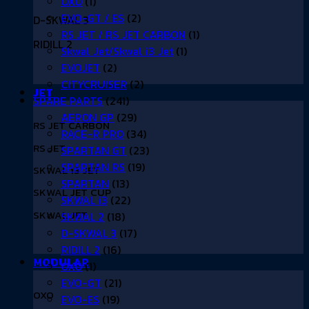
OXO
(1)
EVO-GT / ES
(2)
D-SKWAL 3
RS JET / RS JET CARBON
(1)
RIDILL 2
Skwal Jet/Skwal i3 Jet
(1)
EVOJET
(2)
CITYCRUISER
(2)
JET
SPARE PARTS
(241)
AERON GP
(29)
RS JET CARBON
RACE-R PRO
(34)
RS JET
SPARTAN GT
(23)
SPARTAN RS
(19)
SKWAL i3 JET
SPARTAN
(13)
SKWAL JET CUP
SKWAL i3
(22)
SKWAL JET
SKWAL 2
(18)
D-SKWAL 3
(17)
RIDILL 2
(16)
MODULAR
OXO
(1)
EVO-GT
(21)
OXO
EVO-ES
(19)