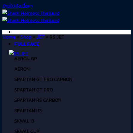
ข้ามไปยังเนื้อหา
Home
»
Shop
»
JET
»
RS JET
FULL FACE
AERON GP
AERON
SPARTAN GT PRO CARBON
SPARTAN GT PRO
SPARTAN RS CARBON
SPARTAN RS
SKWAL i3
SKWAL CUP