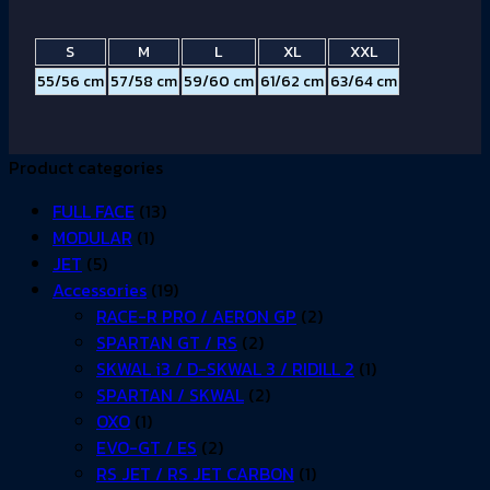
S
M
L
XL
XXL
55/56 cm
57/58 cm
59/60 cm
61/62 cm
63/64 cm
Product categories
FULL FACE
(13)
MODULAR
(1)
JET
(5)
Accessories
(19)
RACE-R PRO / AERON GP
(2)
SPARTAN GT / RS
(2)
SKWAL i3 / D-SKWAL 3 / RIDILL 2
(1)
SPARTAN / SKWAL
(2)
OXO
(1)
EVO-GT / ES
(2)
RS JET / RS JET CARBON
(1)