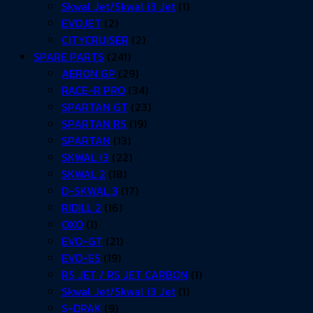
Skwal Jet/Skwal i3 Jet
(1)
EVOJET
(2)
CITYCRUISER
(2)
SPARE PARTS
(241)
AERON GP
(29)
RACE-R PRO
(34)
SPARTAN GT
(23)
SPARTAN RS
(19)
SPARTAN
(13)
SKWAL i3
(22)
SKWAL 2
(18)
D-SKWAL 3
(17)
RIDILL 2
(16)
OXO
(1)
EVO-GT
(21)
EVO-ES
(19)
RS JET / RS JET CARBON
(1)
Skwal Jet/Skwal i3 Jet
(1)
S-DRAK
(9)