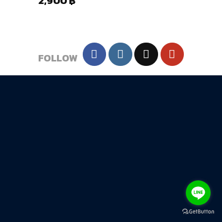
2,900
฿
FOLLOW