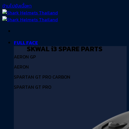
ข้ามไปยังเนื้อหา
FULL FACE
SKWAL i3 SPARE PARTS
AERON GP
AERON
SPARTAN GT PRO CARBON
SPARTAN GT PRO