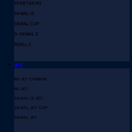
SPARTAN RS
SKWAL i3
SKWAL CUP
D-SKWAL 3
RIDILL 2
JET
RS JET CARBON
RS JET
SKWAL i3 JET
SKWAL JET CUP
SKWAL JET