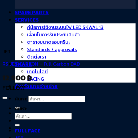
SPARE PARTS
SERVICES
คู่มือการใช้งานระบบไฟ LED SKWAL i3
เงื่อนไขการรับประกันสินค้า
ตารางขนาดรอบศรีษะ
Standards / approvals
JET
ติดต่อเรา
RS JET CARBON – Full Carbon DAD
SHARK
เทคโนโลยี
12,900
฿
RACING
ร้านตัวแทนจำหน่าย
FOLLOW
ค้นหา:
ค้นหา:
FULL FACE