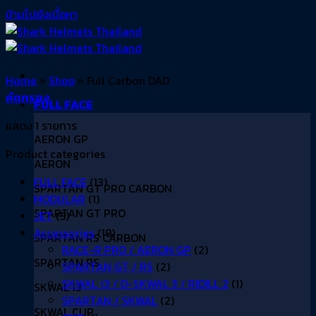
ข้ามไปยังเนื้อหา
Home
»
Shop
»
Full Carbon DAD
คัดกรอง
FULL FACE
แสดง 1 รายการ
AERON GP
Product categories
AERON
FULL FACE
(13)
SPARTAN GT PRO CARBON
MODULAR
(1)
SPARTAN GT PRO
JET
(5)
Accessories
(19)
SPARTAN RS CARBON
RACE-R PRO / AERON GP
(2)
SPARTAN RS
SPARTAN GT / RS
(2)
SKWAL i3 / D-SKWAL 3 / RIDILL 2
(1)
SKWAL i3
SPARTAN / SKWAL
(2)
SKWAL CUP