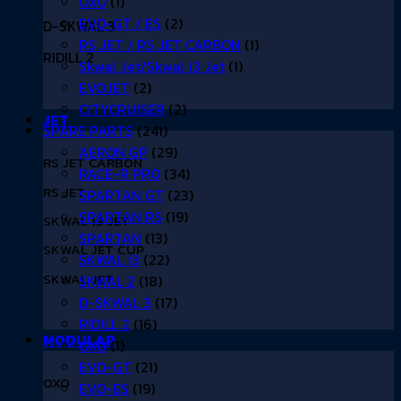
OXO
(1)
EVO-GT / ES
(2)
D-SKWAL 3
RS JET / RS JET CARBON
(1)
RIDILL 2
Skwal Jet/Skwal i3 Jet
(1)
EVOJET
(2)
CITYCRUISER
(2)
JET
SPARE PARTS
(241)
AERON GP
(29)
RS JET CARBON
RACE-R PRO
(34)
RS JET
SPARTAN GT
(23)
SPARTAN RS
(19)
SKWAL i3 JET
SPARTAN
(13)
SKWAL JET CUP
SKWAL i3
(22)
SKWAL JET
SKWAL 2
(18)
D-SKWAL 3
(17)
RIDILL 2
(16)
MODULAR
OXO
(1)
EVO-GT
(21)
OXO
EVO-ES
(19)