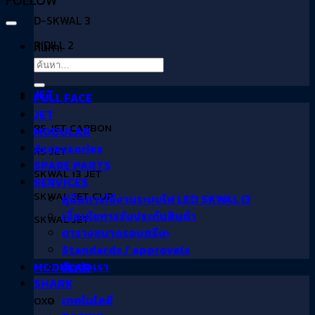
D-SKWAL 3
RIDILL 2
ค้นหา:
JET
FULL FACE
JET
RS JET CARBON
MODULAR
Accessories
RS JET
SPARE PARTS
SKWAL i3 JET
SERVICES
SKWAL JET CUP
คู่มือการใช้งานระบบไฟ LED SKWAL i3
เงื่อนไขการรับประกันสินค้า
SKWAL JET
ตารางขนาดรอบศรีษะ
Standards / approvals
ติดต่อเรา
MODULAR
SHARK
เทคโนโลยี
OXO