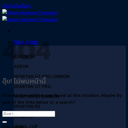
ข้ามไปยังเนื้อหา
404
FULL FACE
AERON GP
AERON
SPARTAN GT PRO CARBON
อุ๊ย! ไม่พบหน้านี้
SPARTAN GT PRO
It looks like nothing was found at this location. Maybe try
SPARTAN RS CARBON
one of the links below or a search?
SPARTAN RS
SKWAL i3
SKWAL CUP
FOLLOW