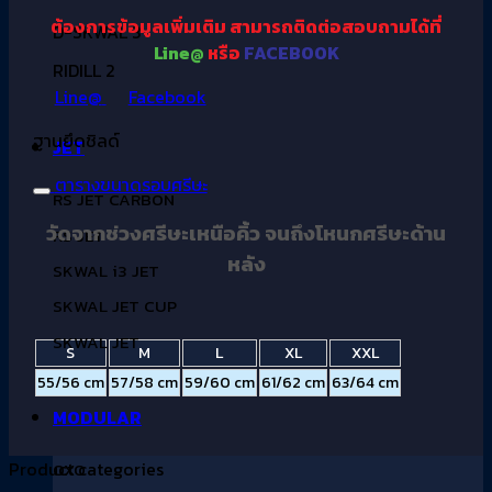
ต้องการข้อมูลเพิ่มเติม
สามารถติดต่อสอบถามได้ที่
D-SKWAL 3
Line@
หรือ
FACEBOOK
RIDILL 2
Line@
Facebook
ฐานยึดชิลด์
JET
ตารางขนาดรอบศรีษะ
RS JET CARBON
วัดจากช่วงศรีษะเหนือคิ้ว จนถึงโหนกศรีษะด้าน
RS JET
หลัง
SKWAL i3 JET
SKWAL JET CUP
SKWAL JET
S
M
L
XL
XXL
55/56 cm
57/58 cm
59/60 cm
61/62 cm
63/64 cm
MODULAR
Product categories
OXO