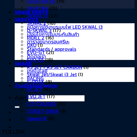
SPARTAN RS
(19)
SPARTAN
(13)
SPARE PARTS
SKWAL i3
(22)
SERVICES
SKWAL 2
(18)
คู่มือการใช้งานระบบไฟ LED SKWAL i3
D-SKWAL 3
(17)
เงื่อนไขการรับประกันสินค้า
RIDILL 2
(16)
ตารางขนาดรอบศรีษะ
OXO
(1)
Standards / approvals
EVO-GT
(21)
ติดต่อเรา
EVO-ES
(19)
SHARK
RS JET / RS JET CARBON
(1)
เทคโนโลยี
Skwal Jet/Skwal i3 Jet
(1)
RACING
S-DRAK
(9)
ร้านตัวแทนจำหน่าย
RS JET
(6)
EVO JET
(17)
ค้นหา:
CITYCRUISER
(13)
STREET-DRAK
(9)
Speed-R
(8)
FOLLOW