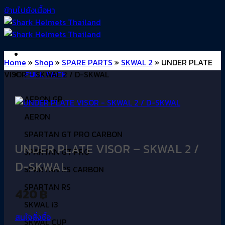
ข้ามไปยังเนื้อหา
Home
»
Shop
»
SPARE PARTS
»
SKWAL 2
»
UNDER PLATE
VISOR – SKWAL 2 / D-SKWAL
FULL FACE
AERON GP
AERON
SPARTAN GT PRO CARBON
UNDER PLATE VISOR – SKWAL 2 /
SPARTAN GT PRO
D-SKWAL
SPARTAN RS CARBON
SPARTAN RS
420
฿
SKWAL i3
สนใจสั่งซื้อ
SKWAL CUP