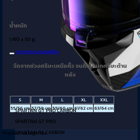
น้ำหนัก
1,410 ± 50 g.
ตารางขนาดรอบศรีษะ
วัดจากช่วงศรีษะเหนือคิ้ว จนถึงโหนกศรีษะด้าน
หลัง
S
M
L
XL
XXL
55/56 cm
57/58 cm
59/60 cm
61/62 cm
63/64 cm
SPARTAN GT PRO CARBON
SPARTAN GT PRO
SPARTAN RS CARBON
Product categories