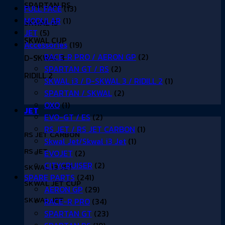
SPARTAN RS
FULL FACE
(13)
MODULAR
(1)
SKWAL i3
JET
(5)
SKWAL CUP
Accessories
(19)
RACE-R PRO / AERON GP
(2)
D-SKWAL 3
SPARTAN GT / RS
(2)
RIDILL 2
SKWAL i3 / D-SKWAL 3 / RIDILL 2
(1)
SPARTAN / SKWAL
(2)
OXO
(1)
JET
EVO-GT / ES
(2)
RS JET / RS JET CARBON
(1)
RS JET CARBON
Skwal Jet/Skwal i3 Jet
(1)
RS JET
EVOJET
(2)
CITYCRUISER
(2)
SKWAL i3 JET
SPARE PARTS
(241)
SKWAL JET CUP
AERON GP
(29)
SKWAL JET
RACE-R PRO
(34)
SPARTAN GT
(23)