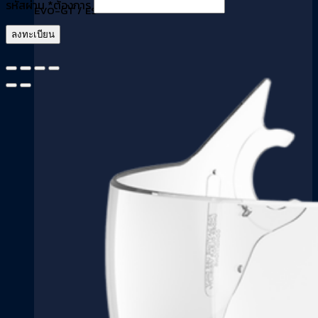
รหัสผ่าน
*
ต้องการ
EVO-GT / ES
ลงทะเบียน