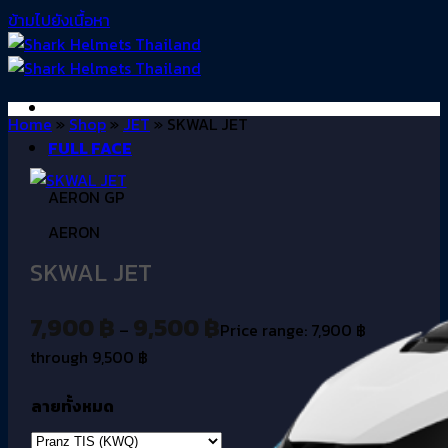
ข้ามไปยังเนื้อหา
Home
»
Shop
»
JET
»
SKWAL JET
FULL FACE
AERON GP
AERON
SKWAL JET
7,900
฿
9,500
฿
–
Price range: 7,900 ฿
through 9,500 ฿
ลายทั้งหมด