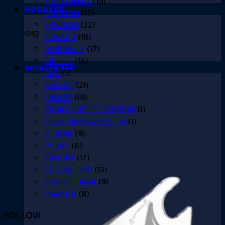
SPARTAN RS
(19)
MODULAR
SPARTAN
(13)
SKWAL i3
(22)
OXO
SKWAL 2
(18)
D-SKWAL 3
(17)
RIDILL 2
(16)
Accessories
OXO
(1)
EVO-GT
(21)
EVO-ES
(19)
RS JET / RS JET CARBON
(1)
Skwal Jet/Skwal i3 Jet
(1)
S-DRAK
(9)
RS JET
(6)
EVO JET
(17)
CITYCRUISER
(13)
STREET-DRAK
(9)
Speed-R
(8)
FOLLOW