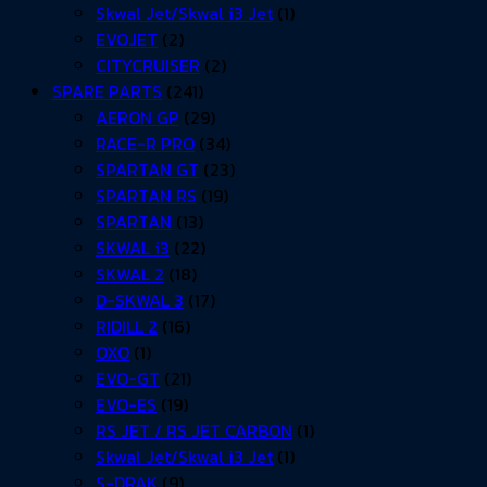
Skwal Jet/Skwal i3 Jet
(1)
EVOJET
(2)
CITYCRUISER
(2)
SPARE PARTS
(241)
AERON GP
(29)
RACE-R PRO
(34)
SPARTAN GT
(23)
SPARTAN RS
(19)
SPARTAN
(13)
SKWAL i3
(22)
SKWAL 2
(18)
D-SKWAL 3
(17)
RIDILL 2
(16)
OXO
(1)
EVO-GT
(21)
EVO-ES
(19)
RS JET / RS JET CARBON
(1)
Skwal Jet/Skwal i3 Jet
(1)
S-DRAK
(9)