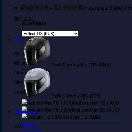
11,900
฿
12,900
฿
–
Price range: 11,900 ฿ 
D-SKWAL 3
RIDILL 2
ลายทั้งหมด
JET
RS JET CARBON
RS JET
Dark Shadow Mat TIS (KMA)
SKWAL i3 JET
SKWAL JET CUP
SKWAL JET
Dark Shadow TIS (S05)
Hellcat Mat TIS (KUR)
Hellcat Mat TIS (KUV)
MODULAR
Hellcat TIS (KUB)
ล้างค่า
OXO
สนใจสั่งซื้อ