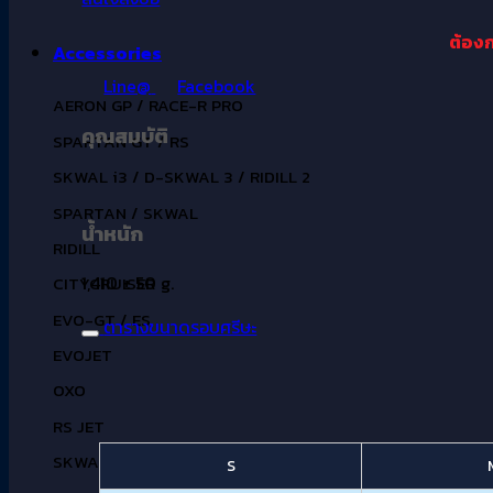
ต้องก
Accessories
Line@
Facebook
AERON GP / RACE-R PRO
คุณสมบัติ
SPARTAN GT / RS
SKWAL i3 / D-SKWAL 3 / RIDILL 2
SPARTAN / SKWAL
น้ำหนัก
RIDILL
1,410 ± 50 g.
CITYCRUISER
EVO-GT / ES
ตารางขนาดรอบศรีษะ
EVOJET
OXO
RS JET
SKWAL i3 SKWAL JET
S