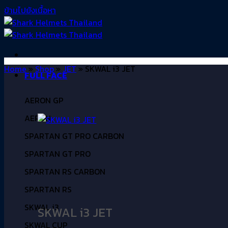
ข้ามไปยังเนื้อหา
Home
»
Shop
»
JET
»
SKWAL i3 JET
FULL FACE
AERON GP
AERON
SPARTAN GT PRO CARBON
SPARTAN GT PRO
SPARTAN RS CARBON
SPARTAN RS
SKWAL i3
SKWAL i3 JET
SKWAL CUP