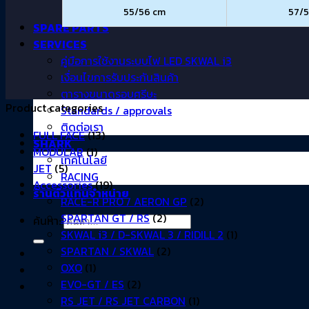
55/56 cm
57/
SPARE PARTS
SERVICES
คู่มือการใช้งานระบบไฟ LED SKWAL i3
เงื่อนไขการรับประกันสินค้า
ตารางขนาดรอบศรีษะ
Product categories
Standards / approvals
ติดต่อเรา
FULL FACE
(13)
SHARK
MODULAR
(1)
เทคโนโลยี
JET
(5)
RACING
Accessories
(19)
ร้านตัวแทนจำหน่าย
RACE-R PRO / AERON GP
(2)
SPARTAN GT / RS
(2)
ค้นหา:
SKWAL i3 / D-SKWAL 3 / RIDILL 2
(1)
SPARTAN / SKWAL
(2)
OXO
(1)
EVO-GT / ES
(2)
RS JET / RS JET CARBON
(1)