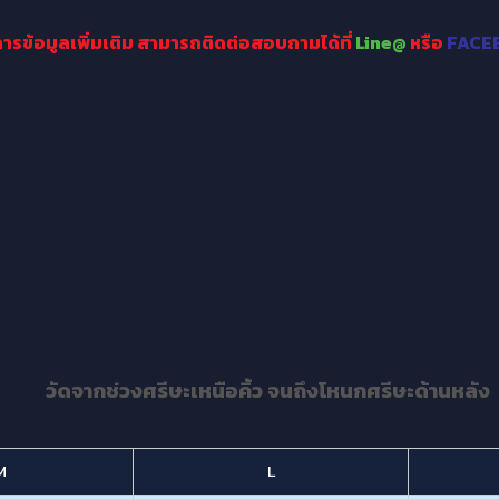
ารข้อมูลเพิ่มเติม
สามารถติดต่อสอบถามได้ที่
Line@
หรือ
FACE
วัดจากช่วงศรีษะเหนือคิ้ว จนถึงโหนกศรีษะด้านหลัง
M
L