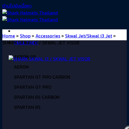
ข้ามไปยังเนื้อหา
Home
»
Shop
»
Accessories
»
Skwal Jet/Skwal i3 Jet
»
SHARK SKWAL i3 / SKWAL JET VISOR
FULL FACE
AERON GP
AERON
SPARTAN GT PRO CARBON
SPARTAN GT PRO
SPARTAN RS CARBON
SPARTAN RS