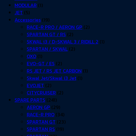
MODULAR
(1)
JET
(5)
Accessories
(19)
RACE-R PRO / AERON GP
(2)
SPARTAN GT / RS
(2)
SKWAL i3 / D-SKWAL 3 / RIDILL 2
(1)
SPARTAN / SKWAL
(2)
OXO
(1)
EVO-GT / ES
(2)
RS JET / RS JET CARBON
(1)
Skwal Jet/Skwal i3 Jet
(1)
EVOJET
(2)
CITYCRUISER
(2)
SPARE PARTS
(241)
AERON GP
(29)
RACE-R PRO
(34)
SPARTAN GT
(23)
SPARTAN RS
(19)