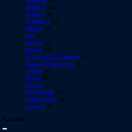
SPARTAN
(13)
SKWAL i3
(22)
SKWAL 2
(18)
D-SKWAL 3
(17)
RIDILL 2
(16)
OXO
(1)
EVO-GT
(21)
EVO-ES
(19)
RS JET / RS JET CARBON
(1)
Skwal Jet/Skwal i3 Jet
(1)
S-DRAK
(9)
RS JET
(6)
EVO JET
(17)
CITYCRUISER
(13)
STREET-DRAK
(9)
Speed-R
(8)
FOLLOW