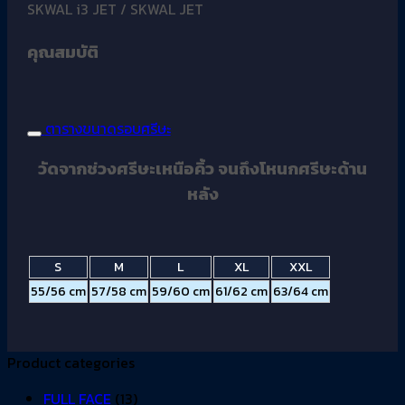
SKWAL i3 JET / SKWAL JET
คุณสมบัติ
ตารางขนาดรอบศรีษะ
วัดจากช่วงศรีษะเหนือคิ้ว จนถึงโหนกศรีษะด้าน
หลัง
S
M
L
XL
XXL
55/56 cm
57/58 cm
59/60 cm
61/62 cm
63/64 cm
Product categories
FULL FACE
(13)