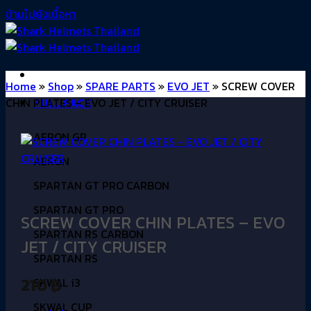
ข้ามไปยังเนื้อหา
Home
»
Shop
»
SPARE PARTS
»
EVO JET
»
SCREW COVER
CHIN PLATES – EVO JET / CITY CRUISER
FULL FACE
AERON GP
AERON
SPARTAN GT PRO CARBON
SPARTAN GT PRO
SCREW COVER CHIN PLATES – EVO
SPARTAN RS CARBON
JET / CITY CRUISER
SPARTAN RS
210
฿
SKWAL i3
SKWAL CUP