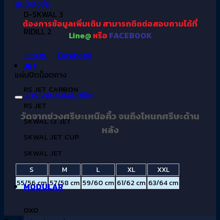
สนใจสั่งซื้อ
D-SKWAL 3
ต้องการข้อมูลเพิ่มเติม
สามารถติดต่อสอบถามได้ที่
RIDILL 2
Line@
หรือ
FACEBOOK
Line@
Facebook
JET
แผ่นปิดน็อตคาง
RS JET CARBON
ตารางขนาดรอบศรีษะ
RS JET
วัดจากช่วงศรีษะเหนือคิ้ว จนถึงโหนกศรีษะด้าน
SKWAL i3 JET
หลัง
SKWAL JET CUP
SKWAL JET
S
M
L
XL
XXL
55/56 cm
57/58 cm
59/60 cm
61/62 cm
63/64 cm
MODULAR
OXO