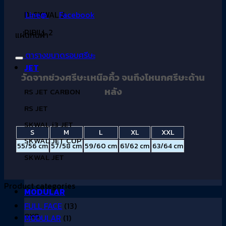
Line@
Facebook
D-SKWAL 3
RIDILL 2
แผ่นกันฝ่า
ตารางขนาดรอบศรีษะ
JET
วัดจากช่วงศรีษะเหนือคิ้ว จนถึงโหนกศรีษะด้าน
หลัง
RS JET CARBON
RS JET
SKWAL i3 JET
S
M
L
XL
XXL
SKWAL JET CUP
55/56 cm
57/58 cm
59/60 cm
61/62 cm
63/64 cm
SKWAL JET
Product categories
MODULAR
FULL FACE
(13)
OXO
MODULAR
(1)