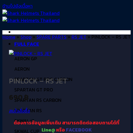
ข้ามไปยังเนื้อหา
Home
»
Shop
»
SPARE PARTS
»
RS JET
»
PINLOCK – RS JET
FULL FACE
AERON GP
AERON
PINLOCK – RS JET
SPARTAN GT PRO CARBON
SPARTAN GT PRO
690
฿
SPARTAN RS CARBON
SPARTAN RS
สนใจสั่งซื้อ
SKWAL i3
ต้องการข้อมูลเพิ่มเติม
สามารถติดต่อสอบถามได้ที่
Line@
หรือ
FACEBOOK
SKWAL CUP