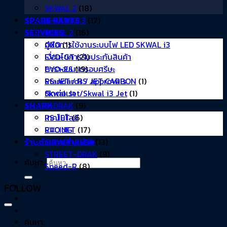
SKWAL 2
(18)
D-SKWAL 3
(17)
SPARE PARTS
RIDILL 2
(16)
SERVICES
OXO
(1)
คู่มือการใช้งานระบบไฟ LED SKWAL i3
EVO-GT
(21)
เงื่อนไขการรับประกันสินค้า
EVO-ES
(19)
ตารางขนาดรอบศรีษะ
RS JET / RS JET CARBON
(1)
Standards / approvals
Skwal Jet/Skwal i3 Jet
(1)
ติดต่อเรา
S-DRAK
(9)
SHARK
RS JET
(6)
เทคโนโลยี
EVO JET
(17)
RACING
CITYCRUISER
(13)
ร้านตัวแทนจำหน่าย
STREET-DRAK
(9)
ค้นหา:
Speed-R
(8)
FOLLOW
ค้นหา: