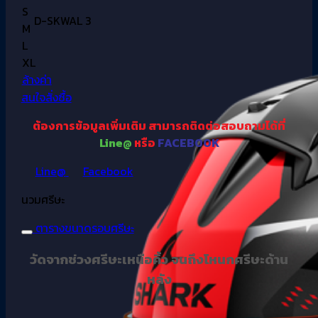
S
D-SKWAL 3
M
L
XL
ล้างค่า
สนใจสั่งซื้อ
ต้องการข้อมูลเพิ่มเติม
สามารถติดต่อสอบถามได้ที่
Line@
หรือ
FACEBOOK
Line@
Facebook
นวมศรีษะ
ตารางขนาดรอบศรีษะ
วัดจากช่วงศรีษะเหนือคิ้ว จนถึงโหนกศรีษะด้าน
หลัง