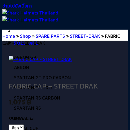
ข้ามไปยังเนื้อหา
Home
»
Shop
»
SPARE PARTS
»
STREET-DRAK
»
FABRIC
CAP – STREET DRAK
FULL FACE
AERON GP
AERON
SPARTAN GT PRO CARBON
FABRIC CAP – STREET DRAK
SPARTAN GT PRO
SPARTAN RS CARBON
1,075
฿
SPARTAN RS
ขนาด
SKWAL i3
SKWAL CUP