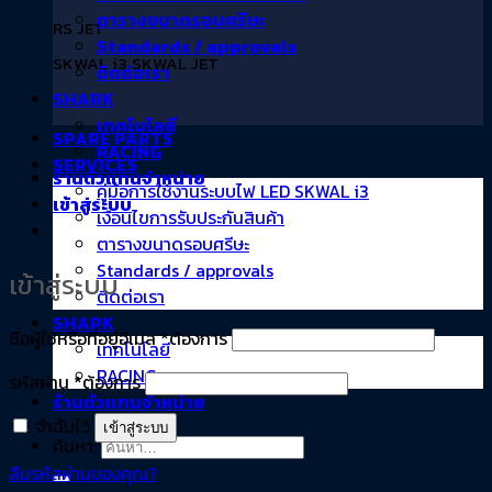
ตารางขนาดรอบศรีษะ
RS JET
Standards / approvals
SKWAL i3 SKWAL JET
ติดต่อเรา
SHARK
เทคโนโลยี
SPARE PARTS
RACING
SERVICES
ร้านตัวแทนจำหน่าย
คู่มือการใช้งานระบบไฟ LED SKWAL i3
เข้าสู่ระบบ
เงื่อนไขการรับประกันสินค้า
ตารางขนาดรอบศรีษะ
Standards / approvals
เข้าสู่ระบบ
ติดต่อเรา
SHARK
ชื่อผู้ใช้หรือที่อยู่อีเมล
*
ต้องการ
เทคโนโลยี
RACING
รหัสผ่าน
*
ต้องการ
ร้านตัวแทนจำหน่าย
จำฉันไว้
เข้าสู่ระบบ
ค้นหา:
ลืมรหัสผ่านของคุณ?