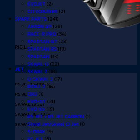
EVOJET
(2)
CITYCRUISER
(2)
SPARE PARTS
(241)
AERON GP
(29)
RACE-R PRO
(34)
SPARTAN GT
(23)
RIDILL 2
SPARTAN RS
(19)
SPARTAN
(13)
SKWAL i3
(22)
JET
SKWAL 2
(18)
D-SKWAL 3
(17)
RS JET CARBON
RIDILL 2
(16)
OXO
(1)
RS JET
EVO-GT
(21)
SKWAL i3 JET
EVO-ES
(19)
SKWAL JET CUP
RS JET / RS JET CARBON
(1)
Skwal Jet/Skwal i3 Jet
(1)
SKWAL JET
S-DRAK
(9)
RS JET
(6)