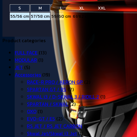
S
M
L
XL
XXL
55/56 cm
57/58 cm
59/60 cm
61/62 cm
63/64 cm
Product categories
FULL FACE
(13)
MODULAR
(1)
JET
(5)
Accessories
(19)
RACE-R PRO / AERON GP
(2)
SPARTAN GT / RS
(2)
SKWAL i3 / D-SKWAL 3 / RIDILL 2
(1)
SPARTAN / SKWAL
(2)
OXO
(1)
EVO-GT / ES
(2)
RS JET / RS JET CARBON
(1)
Skwal Jet/Skwal i3 Jet
(1)