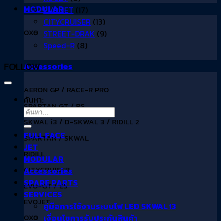
MODULAR
EVO JET
(17)
CITYCRUISER
(13)
OXO
STREET-DRAK
(9)
Speed-R
(8)
FOLLOW
Accessories
AERON GP / RACE-R PRO
ค้นหา:
SPARTAN GT / RS
SKWAL i3 / D-SKWAL 3 / RIDILL 2
FULL FACE
SPARTAN / SKWAL
JET
RIDILL
MODULAR
CITYCRUISER
Accessories
SPARE PARTS
EVO-GT / ES
SERVICES
EVOJET
คู่มือการใช้งานระบบไฟ LED SKWAL i3
OXO
เงื่อนไขการรับประกันสินค้า