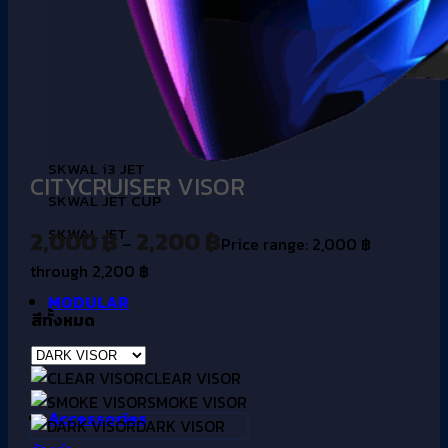
SKWAL i3 JET
CITYCRUISER VISOR
SKWAL JET CUP
SKWAL JET
2,000
฿
2,200
฿
–
Price range: 2,000 ฿
through 2,200 ฿
MODULAR
สีทั้งหมด
OXO
CLEAR VISOR
SMOKE VISOR
Accessories
DARK VISOR