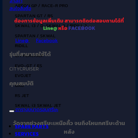
ล้างค่า
AERON GP / RACE-R PRO
สนใจสั่งซื้อ
SPARTAN GT / RS
ต้องการข้อมูลเพิ่มเติม
สามารถติดต่อสอบถามได้ที่
SKWAL i3 / D-SKWAL 3 / RIDILL 2
Line@
หรือ
FACEBOOK
SPARTAN / SKWAL
Line@
Facebook
RIDILL
รุ่นที่สามารถใช้ได้
CITYCRUISER
EVO-GT / ES
CITYCRUISER
EVOJET
คุณสมบัติ
OXO
RS JET
SKWAL i3 SKWAL JET
ตารางขนาดรอบศรีษะ
วัดจากช่วงศรีษะเหนือคิ้ว จนถึงโหนกศรีษะด้าน
SPARE PARTS
หลัง
SERVICES