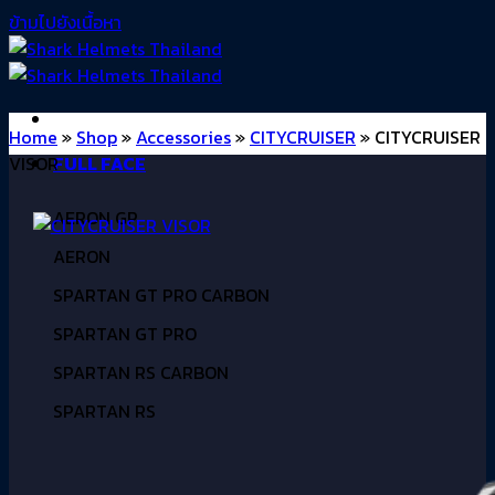
ข้ามไปยังเนื้อหา
Home
»
Shop
»
Accessories
»
CITYCRUISER
»
CITYCRUISER
VISOR
FULL FACE
AERON GP
AERON
SPARTAN GT PRO CARBON
SPARTAN GT PRO
SPARTAN RS CARBON
SPARTAN RS