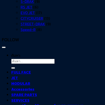
S-DRAK
(9)
RS JET
(6)
EVO JET
(17)
CITYCRUISER
(13)
STREET-DRAK
(9)
Speed-R
(8)
FOLLOW
ค้นหา:
FULL FACE
JET
MODULAR
Accessories
SPARE PARTS
SERVICES