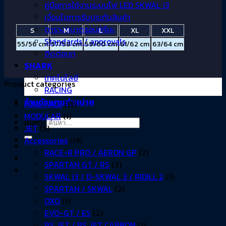
คู่มือการใช้งานระบบไฟ LED SKWAL i3
เงื่อนไขการรับประกันสินค้า
ตารางขนาดรอบศรีษะ
S
M
L
XL
XXL
Standards / approvals
55/56 cm
57/58 cm
59/60 cm
61/62 cm
63/64 cm
ติดต่อเรา
SHARK
เทคโนโลยี
Product categories
RACING
ร้านตัวแทนจำหน่าย
FULL FACE
(13)
MODULAR
(1)
ค้นหา:
JET
(5)
Accessories
(19)
RACE-R PRO / AERON GP
(2)
SPARTAN GT / RS
(2)
SKWAL i3 / D-SKWAL 3 / RIDILL 2
(1)
SPARTAN / SKWAL
(2)
OXO
(1)
EVO-GT / ES
(2)
RS JET / RS JET CARBON
(1)