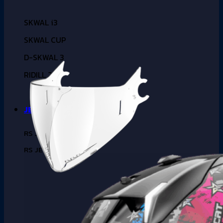
SKWAL i3
SKWAL CUP
D-SKWAL 3
RIDILL 2
JET
RS JET CARBON
RS JET