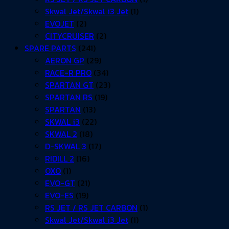
Skwal Jet/Skwal i3 Jet
(1)
EVOJET
(2)
CITYCRUISER
(2)
SPARE PARTS
(241)
AERON GP
(29)
RACE-R PRO
(34)
SPARTAN GT
(23)
SPARTAN RS
(19)
SPARTAN
(13)
SKWAL i3
(22)
SKWAL 2
(18)
D-SKWAL 3
(17)
RIDILL 2
(16)
OXO
(1)
EVO-GT
(21)
EVO-ES
(19)
RS JET / RS JET CARBON
(1)
Skwal Jet/Skwal i3 Jet
(1)