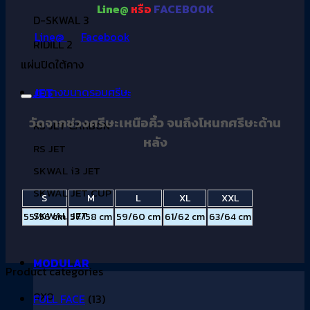
Line@
หรือ
FACEBOOK
D-SKWAL 3
Line@
Facebook
RIDILL 2
แผ่นปิดใต้คาง
ตารางขนาดรอบศรีษะ
JET
วัดจากช่วงศรีษะเหนือคิ้ว จนถึงโหนกศรีษะด้าน
RS JET CARBON
หลัง
RS JET
SKWAL i3 JET
SKWAL JET CUP
S
M
L
XL
XXL
SKWAL JET
55/56 cm
57/58 cm
59/60 cm
61/62 cm
63/64 cm
MODULAR
Product categories
OXO
FULL FACE
(13)