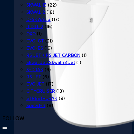
SKWAL i3
(22)
SKWAL 2
(18)
D-SKWAL 3
(17)
RIDILL 2
(16)
OXO
(1)
EVO-GT
(21)
EVO-ES
(19)
RS JET / RS JET CARBON
(1)
Skwal Jet/Skwal i3 Jet
(1)
S-DRAK
(9)
RS JET
(6)
EVO JET
(17)
CITYCRUISER
(13)
STREET-DRAK
(9)
Speed-R
(8)
FOLLOW