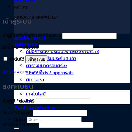
RS JET
SKWAL i3 SKWAL JET
เข้าสู่ระบบ
ชื่อผู้ใช้หรือที่อยู่อีเมล
*
ต้องการ
SPARE PARTS
SERVICES
รหัสผ่าน
*
ต้องการ
คู่มือการใช้งานระบบไฟ LED SKWAL i3
เงื่อนไขการรับประกันสินค้า
จำฉันไว้
เข้าสู่ระบบ
ตารางขนาดรอบศรีษะ
ลืมรหัสผ่านของคุณ?
Standards / approvals
ติดต่อเรา
ลงทะเบียน
SHARK
เทคโนโลยี
ชื่อผู้ใช้
*
ต้องการ
RACING
ร้านตัวแทนจำหน่าย
อีเมล
*
ต้องการ
ค้นหา:
รหัสผ่าน
*
ต้องการ