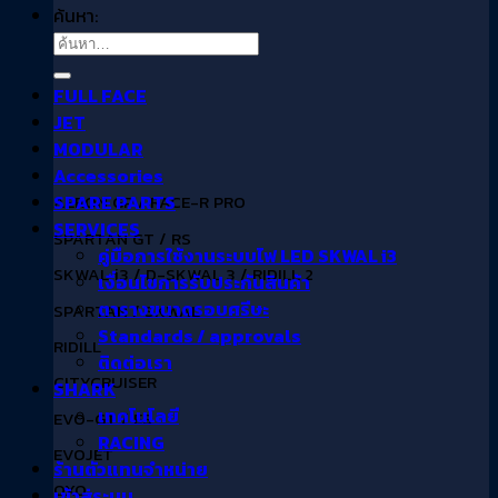
ค้นหา:
FULL FACE
JET
MODULAR
Accessories
SPARE PARTS
AERON GP / RACE-R PRO
SERVICES
SPARTAN GT / RS
คู่มือการใช้งานระบบไฟ LED SKWAL i3
SKWAL i3 / D-SKWAL 3 / RIDILL 2
เงื่อนไขการรับประกันสินค้า
ตารางขนาดรอบศรีษะ
SPARTAN / SKWAL
Standards / approvals
RIDILL
ติดต่อเรา
CITYCRUISER
SHARK
เทคโนโลยี
EVO-GT / ES
RACING
EVOJET
ร้านตัวแทนจำหน่าย
OXO
เข้าสู่ระบบ