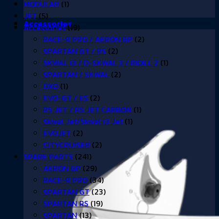
MODULAR
(1)
JET
(5)
Accessories
Accessories
(19)
RACE-R PRO / AERON GP
(2)
SPARTAN GT / RS
(2)
SKWAL i3 / D-SKWAL 3 / RIDILL 2
(1)
SPARTAN / SKWAL
(2)
OXO
(1)
EVO-GT / ES
(2)
RS JET / RS JET CARBON
(1)
Skwal Jet/Skwal i3 Jet
(1)
EVOJET
(2)
CITYCRUISER
(2)
SPARE PARTS
(241)
AERON GP
(29)
RACE-R PRO
(34)
SPARTAN GT
(23)
SPARTAN RS
(19)
SPARTAN
(13)