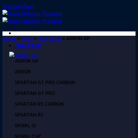
ข้ามไปยังเนื้อหา
Home
»
Shop
»
FULL FACE
»
AERON GP
FULL FACE
AERON GP
AERON
SPARTAN GT PRO CARBON
SPARTAN GT PRO
SPARTAN RS CARBON
SPARTAN RS
SKWAL i3
SKWAL CUP