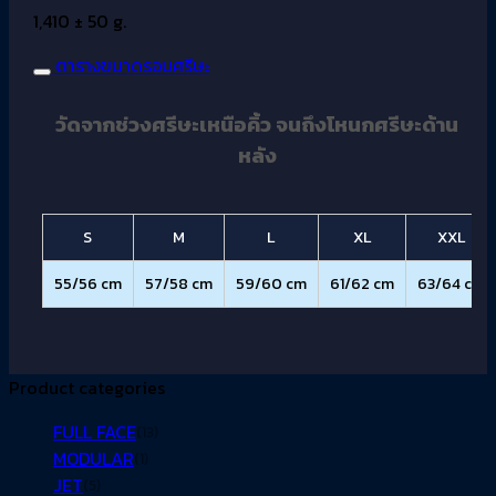
1,410 ± 50 g.
ตารางขนาดรอบศรีษะ
วัดจากช่วงศรีษะเหนือคิ้ว จนถึงโหนกศรีษะด้าน
หลัง
S
M
L
XL
XXL
55/56 cm
57/58 cm
59/60 cm
61/62 cm
63/64 cm
Product categories
FULL FACE
(13)
MODULAR
(1)
JET
(5)