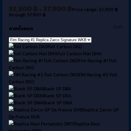
32,900
฿
37,900
฿
–
Price range: 32,900 ฿
through 37,900 ฿
ล้างค่า
ลายทั้งหมด
Full Carbon DAD
Full Carbon Mat DMA
Fim Racing #1 Full
Carbon DKD
FIM Racing #2 Full
Carbon DKD
Blank SP DBA
Blank SP DRA
Blank SP DWA
Replica Zarco GP
De France DVB
Replica Raul
Fernandez DWY