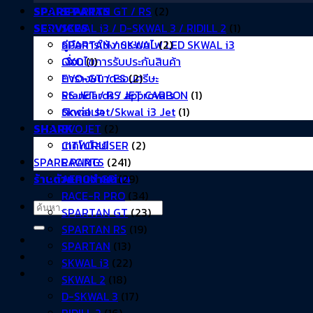
SPARTAN GT / RS
(2)
SPARE PARTS
SKWAL i3 / D-SKWAL 3 / RIDILL 2
(1)
SERVICES
SPARTAN / SKWAL
(2)
คู่มือการใช้งานระบบไฟ LED SKWAL i3
OXO
(1)
เงื่อนไขการรับประกันสินค้า
EVO-GT / ES
(2)
ตารางขนาดรอบศรีษะ
RS JET / RS JET CARBON
(1)
Standards / approvals
Skwal Jet/Skwal i3 Jet
(1)
ติดต่อเรา
EVOJET
(2)
SHARK
CITYCRUISER
(2)
เทคโนโลยี
SPARE PARTS
(241)
RACING
AERON GP
(29)
ร้านตัวแทนจำหน่าย
RACE-R PRO
(34)
ค้นหา:
SPARTAN GT
(23)
SPARTAN RS
(19)
SPARTAN
(13)
SKWAL i3
(22)
SKWAL 2
(18)
D-SKWAL 3
(17)
RIDILL 2
(16)