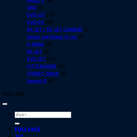
OXO
(1)
EVO-GT
(21)
EVO-ES
(19)
RS JET / RS JET CARBON
(1)
Skwal Jet/Skwal i3 Jet
(1)
S-DRAK
(9)
RS JET
(6)
EVO JET
(17)
CITYCRUISER
(13)
STREET-DRAK
(9)
Speed-R
(8)
FOLLOW
ค้นหา:
FULL FACE
JET