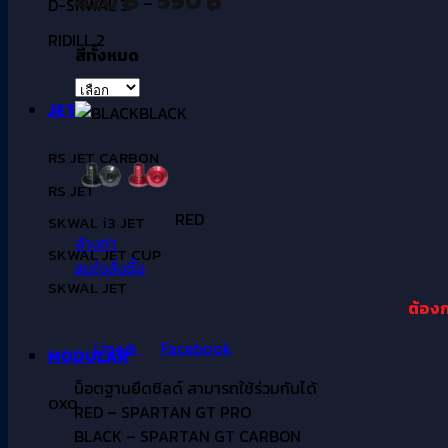
420
฿
590
฿
–
D-SKWAL 3
range:
RIDILL 2
420 ฿
สีทั้งหมด
through
590 ฿
JET
BLACK
RS JET CARBON
RS JET
RED
SKWAL i3 JET
ล้างค่า
SKWAL JET CUP
สนใจสั่งซื้อ
SKWAL JET
ต้องก
Line@
Facebook
MODULAR
น็อตฐานยึดชิลด์ สามารถใช้ร่วมกันได้
OXO
RED – SPARTAN GT PRO
BLACK –
SPARTAN GT CARBON