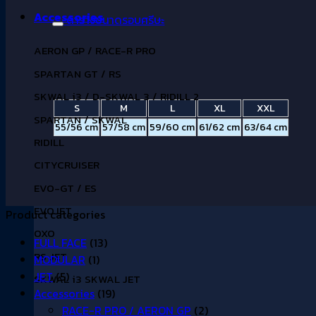
Accessories
ตารางขนาดรอบศรีษะ
AERON GP / RACE-R PRO
SPARTAN GT / RS
SKWAL i3 / D-SKWAL 3 / RIDILL 2
S
M
L
XL
XXL
SPARTAN / SKWAL
55/56 cm
57/58 cm
59/60 cm
61/62 cm
63/64 cm
RIDILL
CITYCRUISER
EVO-GT / ES
EVOJET
Product categories
OXO
FULL FACE
(13)
RS JET
MODULAR
(1)
JET
(5)
SKWAL i3 SKWAL JET
Accessories
(19)
RACE-R PRO / AERON GP
(2)