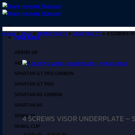
ข้าม
ไป
ยัง
เนื้อหา
Home
»
Shop
»
SPARE PARTS
»
SPARTAN GT
»
4 SCREWS VI
FULL FACE
AERON GP
AERON
SPARTAN GT PRO CARBON
SPARTAN GT PRO
SPARTAN RS CARBON
SPARTAN RS
SKWAL i3
4 SCREWS VISOR UNDERPLATE – 
SKWAL CUP
Price