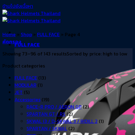
ข้ามไปยังเนื้อหา
Home
»
Shop
»
FULL FACE
»
Page 4
คัดกรอง
FULL FACE
Showing 73–96 of 143 results
Sorted by price: high to low
Product categories
FULL FACE
(13)
MODULAR
(1)
JET
(5)
Accessories
(19)
RACE-R PRO / AERON GP
(2)
SPARTAN GT / RS
(2)
SKWAL i3 / D-SKWAL 3 / RIDILL 2
(1)
SPARTAN / SKWAL
(2)