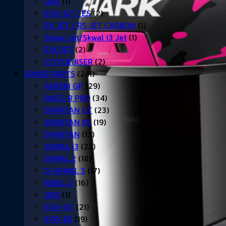
OXO
(1)
EVO-GT / ES
(2)
RS JET / RS JET CARBON
(1)
Skwal Jet/Skwal i3 Jet
(1)
EVOJET
(2)
CITYCRUISER
(2)
SPARE PARTS
(241)
AERON GP
(29)
RACE-R PRO
(34)
SPARTAN GT
(23)
SPARTAN RS
(19)
SPARTAN
(13)
SKWAL i3
(22)
SKWAL 2
(18)
D-SKWAL 3
(17)
RIDILL 2
(16)
OXO
(1)
EVO-GT
(21)
EVO-ES
(19)