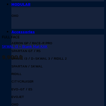
MODULAR
OXO
Accessories
FULL FACE
AERON GP / RACE-R PRO
SKWAL i3 – Blank Mat KAK
SPARTAN GT / RS
9,900
฿
SKWAL i3 / D-SKWAL 3 / RIDILL 2
SPARTAN / SKWAL
RIDILL
CITYCRUISER
EVO-GT / ES
EVOJET
OXO