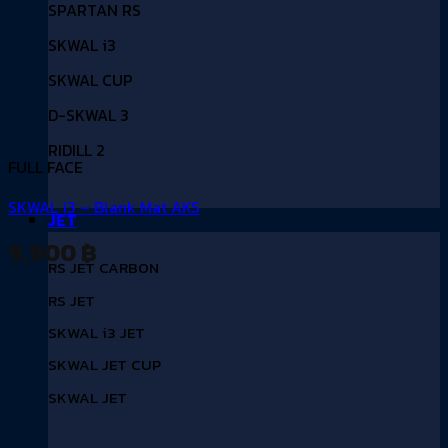
SPARTAN RS
SKWAL i3
SKWAL CUP
D-SKWAL 3
RIDILL 2
FULL FACE
SKWAL i3 – Blank Mat AKS
JET
9,900
฿
RS JET CARBON
RS JET
SKWAL i3 JET
SKWAL JET CUP
SKWAL JET