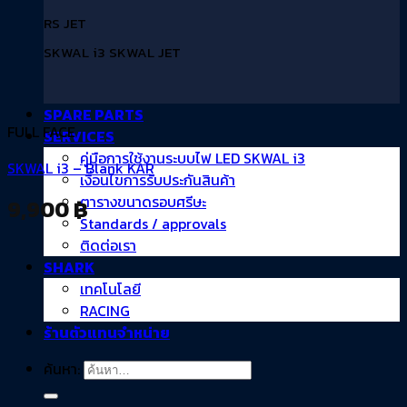
RS JET
SKWAL i3 SKWAL JET
SPARE PARTS
FULL FACE
SERVICES
คู่มือการใช้งานระบบไฟ LED SKWAL i3
SKWAL i3 – Blank KAR
เงื่อนไขการรับประกันสินค้า
ตารางขนาดรอบศรีษะ
9,900
฿
Standards / approvals
ติดต่อเรา
SHARK
เทคโนโลยี
RACING
ร้านตัวแทนจำหน่าย
ค้นหา: