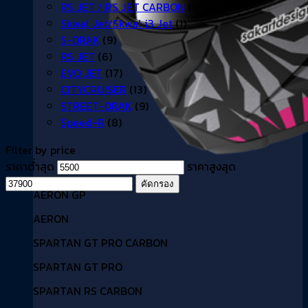
RS JET / RS JET CARBON
(1)
Skwal Jet/Skwal i3 Jet
(1)
S-DRAK
(9)
RS JET
(6)
EVO JET
(17)
CITYCRUISER
(13)
STREET-DRAK
(9)
Speed-R
(8)
Filter by price
ราคาต่ำสุด
ราคาสูงสุด
คัดกรอง
AERON GP
AERON
SPARTAN GT PRO CARBON
SPARTAN GT PRO
SPARTAN RS CARBON