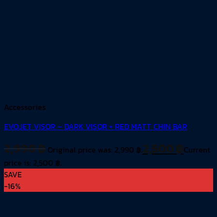
Accessories
EVOJET VISOR – DARK VISOR + RED MATT CHIN BAR
2,990
฿
2,500
฿
Original price was: 2,990 ฿.
Current
price is: 2,500 ฿.
SAVE
-16%