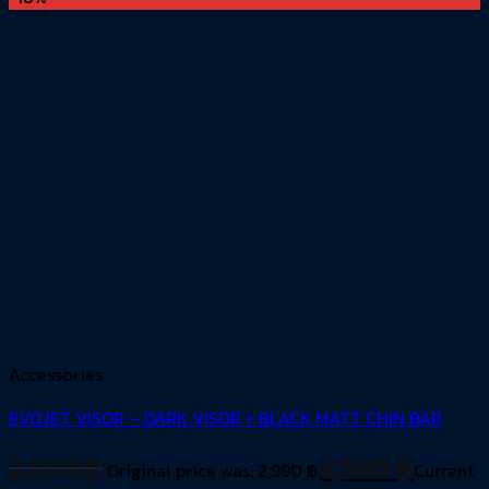
Accessories
EVOJET VISOR – DARK VISOR + BLACK MATT CHIN BAR
2,990
฿
2,500
฿
Original price was: 2,990 ฿.
Current