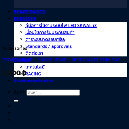
SPARE PARTS
SERVICES
คู่มือการใช้งานระบบไฟ LED SKWAL i3
เงื่อนไขการรับประกันสินค้า
ตารางขนาดรอบศรีษะ
Standards / approvals
Accessories
ติดต่อเรา
EVOJET VISOR – SMOKE VISOR + SILVER MATT CHIN BAR
SHARK
เทคโนโลยี
2,500
฿
RACING
ร้านตัวแทนจำหน่าย
ค้นหา: