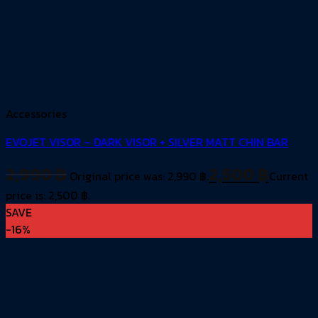
Accessories
EVOJET VISOR – DARK VISOR + SILVER MATT CHIN BAR
2,990
฿
2,500
฿
Original price was: 2,990 ฿.
Current
price is: 2,500 ฿.
SAVE
-16%