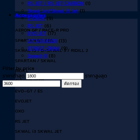
RS JET / RS JET CARBON
(1)
Skwal Jet/Skwal i3 Jet
(1)
Accessories
S-DRAK
(9)
RS JET
(6)
AERON GP / RACE-R PRO
EVO JET
(17)
SPARTAN GT / RS
CITYCRUISER
(13)
STREET-DRAK
(9)
SKWAL i3 / D-SKWAL 3 / RIDILL 2
Speed-R
(8)
SPARTAN / SKWAL
Filter by price
RIDILL
ราคาต่ำสุด
ราคาสูงสุด
CITYCRUISER
คัดกรอง
EVO-GT / ES
EVOJET
OXO
RS JET
SKWAL i3 SKWAL JET