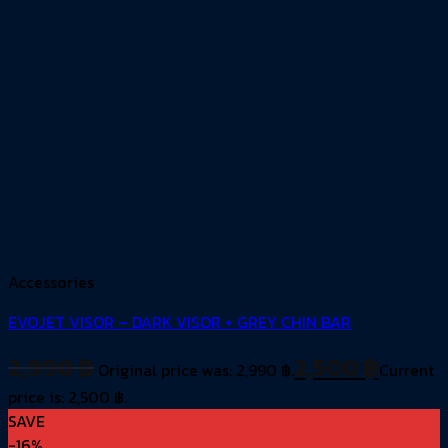
Accessories
EVOJET VISOR – DARK VISOR + GREY CHIN BAR
2,990
฿
2,500
฿
Original price was: 2,990 ฿.
Current
price is: 2,500 ฿.
SAVE
-16%