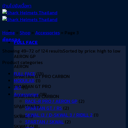
ข้ามไปยังเนื้อหา
Home
»
Shop
»
Accessories
»
Page 3
คัดกรอง
FULL FACE
Showing 49–72 of 124 results
Sorted by price: high to low
AERON GP
Product categories
AERON
FULL FACE
(13)
SPARTAN GT PRO CARBON
MODULAR
(1)
SPARTAN GT PRO
JET
(5)
Accessories
(19)
SPARTAN RS CARBON
RACE-R PRO / AERON GP
(2)
SPARTAN RS
SPARTAN GT / RS
(2)
SKWAL i3 / D-SKWAL 3 / RIDILL 2
(1)
SKWAL i3
SPARTAN / SKWAL
(2)
SKWAL CUP