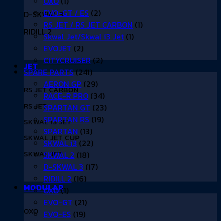
OXO
(1)
EVO-GT / ES
(2)
D-SKWAL 3
RS JET / RS JET CARBON
(1)
RIDILL 2
Skwal Jet/Skwal i3 Jet
(1)
EVOJET
(2)
CITYCRUISER
(2)
JET
SPARE PARTS
(241)
AERON GP
(29)
RS JET CARBON
RACE-R PRO
(34)
RS JET
SPARTAN GT
(23)
SPARTAN RS
(19)
SKWAL i3 JET
SPARTAN
(13)
SKWAL JET CUP
SKWAL i3
(22)
SKWAL JET
SKWAL 2
(18)
D-SKWAL 3
(17)
RIDILL 2
(16)
MODULAR
OXO
(1)
EVO-GT
(21)
OXO
EVO-ES
(19)