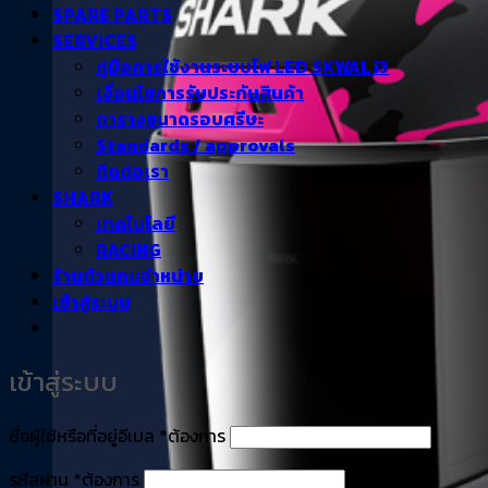
SPARE PARTS
SERVICES
คู่มือการใช้งานระบบไฟ LED SKWAL i3
เงื่อนไขการรับประกันสินค้า
ตารางขนาดรอบศรีษะ
Standards / approvals
ติดต่อเรา
SHARK
เทคโนโลยี
RACING
ร้านตัวแทนจำหน่าย
เข้าสู่ระบบ
เข้าสู่ระบบ
ชื่อผู้ใช้หรือที่อยู่อีเมล
*
ต้องการ
รหัสผ่าน
*
ต้องการ