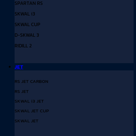
SPARTAN RS
SKWAL i3
SKWAL CUP
D-SKWAL 3
RIDILL 2
JET
RS JET CARBON
RS JET
SKWAL i3 JET
SKWAL JET CUP
SKWAL JET