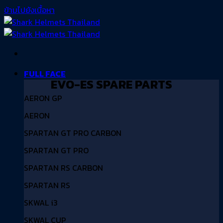
ข้ามไปยังเนื้อหา
FULL FACE
EVO-ES SPARE PARTS
AERON GP
AERON
SPARTAN GT PRO CARBON
SPARTAN GT PRO
SPARTAN RS CARBON
SPARTAN RS
SKWAL i3
SKWAL CUP