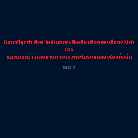
ในกรณีลูกค้า สั่งอะไหล่ใน
กรอบสีเหลือ
หรือ
กรอบสีแดง
ไปทำ
เอง
แล้วเกิดความเสียหาย ทางบริษัทจะไม่รับผิดชอบใดๆทั้งสิ้น
NO.1