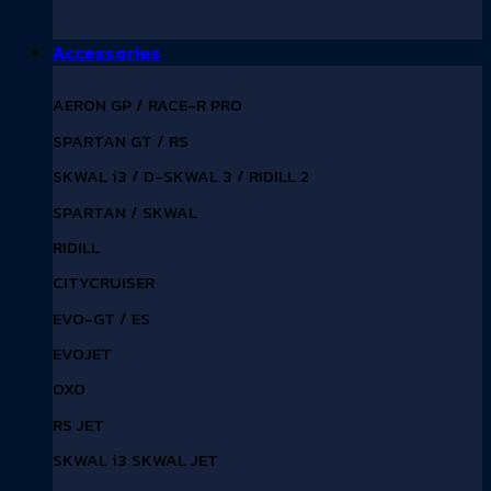
Accessories
AERON GP / RACE-R PRO
SPARTAN GT / RS
SKWAL i3 / D-SKWAL 3 / RIDILL 2
SPARTAN / SKWAL
RIDILL
CITYCRUISER
EVO-GT / ES
EVOJET
OXO
RS JET
SKWAL i3 SKWAL JET