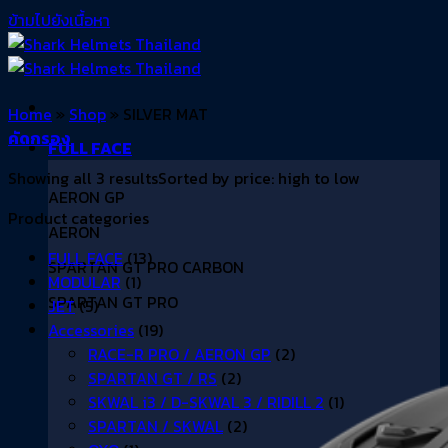
ข้ามไปยังเนื้อหา
Home
»
Shop
»
SILVER MAT
คัดกรอง
FULL FACE
Showing all 3 results
Sorted by price: high to low
AERON GP
Product categories
AERON
FULL FACE
(13)
SPARTAN GT PRO CARBON
MODULAR
(1)
SPARTAN GT PRO
JET
(5)
Accessories
(19)
RACE-R PRO / AERON GP
(2)
SPARTAN GT / RS
(2)
SKWAL i3 / D-SKWAL 3 / RIDILL 2
(1)
SPARTAN / SKWAL
(2)