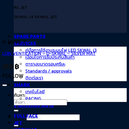
RS JET
SKWAL i3 SKWAL JET
SPARE PARTS
D-SKWAL 2
SERVICES
คู่มือการใช้งานระบบไฟ LED SKWAL i3
LOW VENTILATION – D-SKWAL – SILVER MAT
เงื่อนไขการรับประกันสินค้า
ตารางขนาดรอบศรีษะ
210
฿
Standards / approvals
FOLLOW
ติดต่อเรา
SHARK
เทคโนโลยี
ค้นหา:
RACING
ร้านตัวแทนจำหน่าย
FULL FACE
ค้นหา:
JET