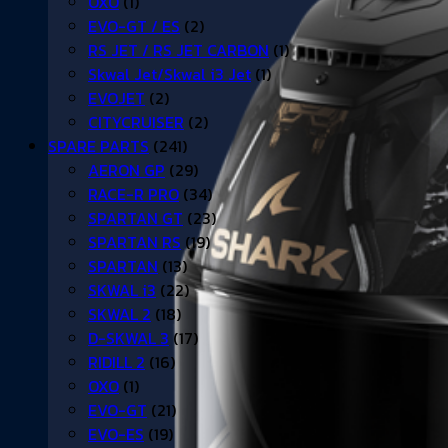
OXO
(1)
EVO-GT / ES
(2)
RS JET / RS JET CARBON
(1)
Skwal Jet/Skwal i3 Jet
(1)
EVOJET
(2)
CITYCRUISER
(2)
SPARE PARTS
(241)
AERON GP
(29)
RACE-R PRO
(34)
SPARTAN GT
(23)
SPARTAN RS
(19)
SPARTAN
(13)
SKWAL i3
(22)
SKWAL 2
(18)
D-SKWAL 3
(17)
RIDILL 2
(16)
OXO
(1)
EVO-GT
(21)
EVO-ES
(19)