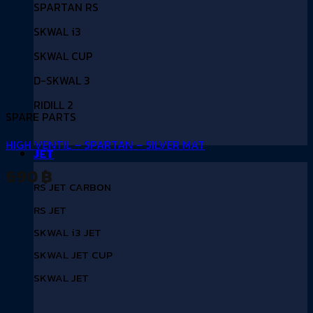
SPARTAN RS
SKWAL i3
SKWAL CUP
D-SKWAL 3
RIDILL 2
SPARE PARTS
HIGH VENTIL – SPARTAN – SILVER MAT
JET
690
฿
RS JET CARBON
RS JET
SKWAL i3 JET
SKWAL JET CUP
SKWAL JET