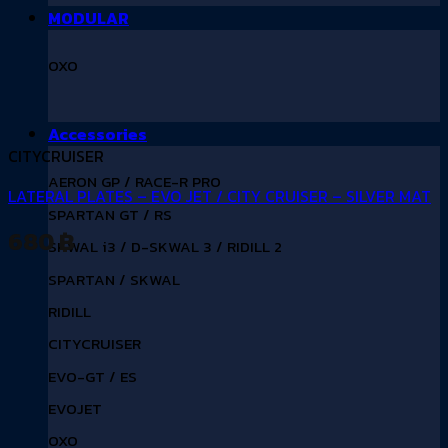
MODULAR
OXO
Accessories
CITYCRUISER
AERON GP / RACE-R PRO
LATERAL PLATES – EVO JET / CITY CRUISER – SILVER MAT
SPARTAN GT / RS
680
฿
SKWAL i3 / D-SKWAL 3 / RIDILL 2
SPARTAN / SKWAL
RIDILL
CITYCRUISER
EVO-GT / ES
EVOJET
OXO